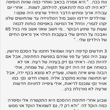
נוח ככה…" היא אמרה בכאב ואחרי כמה שניות הוסיפה
"לא היה לנו כוח להתאמץ, להילחם, לשנות… אחרי יום
עבודה ארוך ומתיש הדבר היחיד שרצינו היה שקט !
שהילדים יירדמו ונשב מול הטלוויזיה עד שהחושים שלנו
יקהו לגמרי, ונזחל אל המיטה באפיסת כוחות לכמה
שעות עד שיגיע הבוקר…מי חשב שאני אשב פה בגיל 65
ואבכה על החיים שלי בעקבות הגילוי איך נראים החיים
של הילדים שלי…"
3 חודשים קדימה רעיה ושמואל חתמו על הסכם גירושין..
עצב היה נסוך על פני שניהם בפגישת החתימה, אבל אם
להיות כנה- ראיתי גם זיק בעיניה של רעיה. אני לא
בטוחה אם זה היה זיק של תקווה, של שמחה, אולי
הבנה שיש איזה משהו, שעדיין לא נמצא בכף ידה, אבל
יש תחושה שהוא מתקרב אליה. משהו חדש. נקי. כמו
אוויר נקי שנכנס לריאות, אולי ציפייה לחוויות חדשות
שרעיה לא מורגלת בהן…
שבוע אחרי חתימת ההסכם היא התקשרה אלי וסיפרה
כמה הוקל לה: "ולא רק לי, גם לשמואל הוקל אני ממש