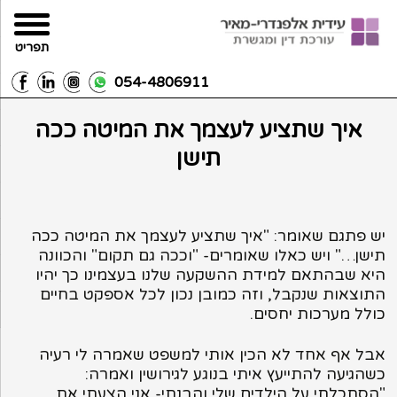
תפריט
054-4806911
איך שתציע לעצמך את המיטה ככה
תישן
יש פתגם שאומר: "איך שתציע לעצמך את המיטה ככה
תישן…" ויש כאלו שאומרים- "וככה גם תקום" והכוונה
היא שבהתאם למידת ההשקעה שלנו בעצמינו כך יהיו
התוצאות שנקבל, וזה כמובן נכון לכל אספקט בחיים
כולל מערכות יחסים.
אבל אף אחד לא הכין אותי למשפט שאמרה לי רעיה
כשהגיעה להתייעץ איתי בנוגע לגירושין ואמרה:
"הסתכלתי על הילדים שלי והבנתי- אני הצעתי את