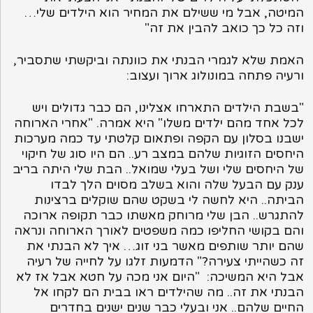
המיטה, אבל מי ששילם את המחיר הוא הילדים שלי…
וזה כל כך כואב להבין את זה"
האמת שלא לגמרי הבנתי את כוונתה וביקשתי שתסביר,
ורעיה פתחה במונולוג ארוך ועצוב:
"בשבת הילדים התארחו אצלינו, הם כבר גדולים ויש
לכל אחד מהם ילדים משלו" היא אמרה. "אחרי הארוחה
ישבנו בסלון עם הקפה ופתאום קלטתי עד כמה מערכות
היחסים הזוגיות שלהם במצב רע.. הם היו סוג של חיקוי
של היחסים שלי ושל בעלי שמואל.. הבת שלי היתה בריב
ענק עם הבעל שלה והוא בשלב מסוים הלך לבדו
הביתה.. היא לחשה לי בשקט שהם שוקלים ברצינות
להתגרש.. הבן שלי מרוחק מאשתו כבר תקופה ארוכה
והם בקושי החליפו כמה משפטים לאורך הארוחה ונראה
שהם יותר שותפים מאשר בני זוג… איך לא הבנתי את
זה כשהייתי צעירה?" הדמעות זלגו על לחייה של רעיה
אבל היא המשיכה: "היום אני מכה על חטא אבל אז לא
הבנתי את זה.. מה שהילדים ראו בבית הם לקחו אל
החיים שלהם.. אני ובעלי כבר שנים ישנים בחדרים