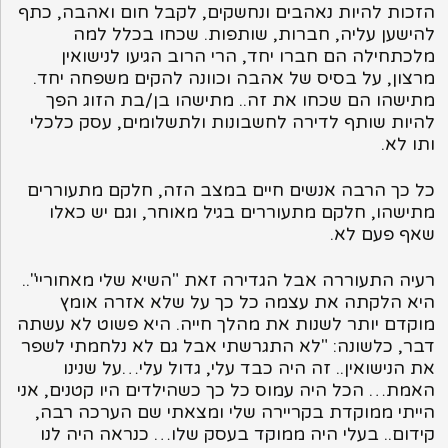
הזכות להיות נאהבים ונחשקים, לקבל חום ואהבה, כתף
להישען עליה, חברות, שותפות. שכחו בכלל למה
מלכתחילה הם חברו יחד, הרי הרוב הגיעו לנישואין
מרצון, על בסיס של אהבה וכוונה להקים משפחה יחד.
מתישהו הם שכחו את זה.. מתישהו בן/בת הזוג הפך
להיות שותף לדירה לחשבונות ולתשלומים, עסק כלכלי
ותו לא.
כל כך הרבה אנשים חיים במצב הזה, חלקם מתעוררים
מתישהו, חלקם מתעוררים בגיל מאוחר, וגם יש כאלו
שאף פעם לא.
רעיה התעוררה אבל הגדירה זאת "השיא שלי מאחוריי"..
היא הלקתה את עצמה כל כך על שלא אזרה אומץ
מוקדם יותר לשנות את מהלך חייה. היא פשוט לא עשתה
דבר, כלשונה: "לא התגרשתי אבל גם לא נלחמתי לשפר
את הנישואין.. זה היה כבד עלי, גדול עלי…על שנינו
האמת… הכל היה עמוס כל כך כשהילדים היו קטנים, אני
הייתי ממוקדת בקריירה שלי ומצאתי שם הערכה רבה,
קידום.. בעלי היה ממוקד בעסק שלו… כנראה היה לנו