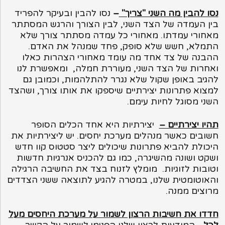
נסו להבין מה השני "צריך"
–
נסו להבין ובעיקר להפריד
בין העמדה של הצד השני, לבין הצורך והרגש המסתתר
מאחורי עמדתו. מאחורי כל עמדה מסתתר צורך שלא
התמלא, חשש שלא סופק, פחד שמנהל את האדם.
ההבנה של צד אחד מה עומד מאחורי הצהרות כאלו
ואחרות של הצד השני, מעוררת חמלה, ומאפשרת לנו
להגיב באופן שקול שלא נגרר להתלהמות, וכמובן גם
למצוא פתרונות יצירתיים שיספקו את אותו צורך, ושהצד
השני מסוגל לחיות עימם.
תהיו יצירתיים –
יצירתיות היא אחד הכלים הסופר
חשובים כאשר מנהלים מערכת יחסים. יש ליצירתיות את
היכולת להביא פתרונות שיכולים ליצר סטטוס קוו חדש
ושקט ושונה מהשיגרה, כמו גם להכניס אנרגיות חדשות
וטובות לזוגיות. מומלץ לזנוח בצד את החשיבה הרגילה
והאוטומטית שלנו, במטרה להגיע לתוצאה ששני הצדדים
מרוצים ממנה.
חדדו את חשיבות הרצון לשמור על מערכת היחסים מעל