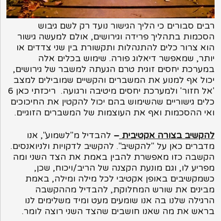
רבים סבורים כי הליך הגישור נועד רק לשם גיבוש
הסכמות בתהליך פרידה וגירושים, אולם למעשה גישור
הוא צרור כלים להתנהלות ותקשורת בין שני צדדים או
יותר, שמאפשר דיאלוג פורה. שימוש בכלים אלה
במערכת יחסים זוגית טרם הגעתה למשבר של גירושים,
יכול אף למנוע את המשברים והקשיים שמובילים למצב
'אל חזור' ולמערכת יחסים מיטיבה ורגועה.
ריכזתי כאן 6
כלים גישוריים שהשימוש בהם יכול להקטין את החיכוכים
ואי ההסכמות ואף את העוצמות של המשברים הזוגיים.
להקשיב בצורה אקטיבית
–
להבדיל מ"לשמוע", אנו
מדברים כאן על "להקשיב". להקשיב לדקויות ולניואנסים.
הקשבה כזו מאפשרת להבין באמת את הצד השני ומה
מפריע לו, וגם מונעת הקצנה של הריב/ויכוח, שכן,
כשמקשיבים באופן אקטיבי לכל מילה ומילה, באמת
מבינים את שורש המחלוקת, להבדיל מההקשבה
הרגילה שלנו בה אנו שומעים מעט ומיד משלימים לנו
בראש את מה שאנו חושבים שהצד השני רוצה לומר.