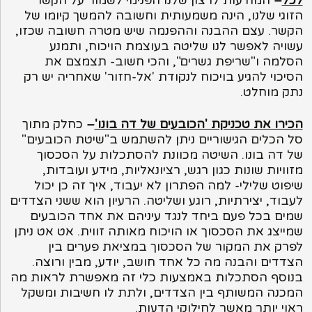
לכל
–
המודעות לרצון שלנו הפנימי לשמור על הקשר
הזוגי שלנו, הינה משמעותית וחשובה להמשך קיומו של
הקשר. עצם ההבנה וההפנמה שיש מטרה חשובה שכזו,
עשויה לאפשר לנו שליטה בעוצמת הויכוח, ותמנע
הסלמה ו"שריפת גשרים", והכי חשוב- תצמצם את
הסיכוי להגיע בויכוח לנקודת 'אל-חזור' שאחריה יש רק
נתק מוחלט.
הכירו את טכניקת 'הכובעים של דה בונו'
–
כחלק מתוך
סל הכלים הגישוריים ניתן להשתמש ב"שיטת הכובעים"
של דה בונו. השיטה מכוונת להסתכלות על הסכסוך
מזוויות שונות כגון רגש, רציונאליות, מידע ועובדות,
שיפוט שלילי- למה הפתרון לא יעבוד, איך זה כן יכול
לעבוד, יצירתיות, רוגע ושליטה. הרעיון הוא ששני הצדדים
שמים בכל פעם ביחד לנגד עיניהם את אחד הכובעים
שמייצג את הסכסוך או הויכוח מאותה זווית. אט אט ניתן
לפרק את המקור של הסכסוך במציאת פערים בין
הצדדים והבנה מה כל אחד חושב, יודע, מבין ורוצה.
בנוסף הסתכלות באמצעות כלי זה מאפשרת לראות מה
המכנה המשותף בין הצדדים, ולתת לו חשיבות ומשקל
ראוי יותר מאשר לחילוקי הדעות.