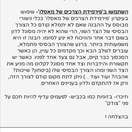
השתמשו ב'פירמידת הצרכים של מאסלו
'-
שימוש
בעיקרון 'פירמידת הצרכים של מאסלו' ככלי גישורי
מבוסס על ההבנה שאם לא יתמלא קודם כל הצורך
הבסיסי של הצד השני, הרי שהוא לא יהיה מסוגל לדון
בשום דבר אחר והוויכוח לא יגיע לסיומו. הבנה זו היא
משמעותית ביותר. ברגע שהצורך הבסיסי מתמלא,
עוברים לשלב הבא וכך מקדמים כל עניין, הן כאשר
הסכסוך כבר קיים, אבל גם צעד אחד לפניו. כאשר יש
תקשורת והידברות וצד אחד מסוגל לקלוט מה מניע את
הצד השני ומהו הצורך הבסיסי שלו (ביטחון? שייכות?
אהבה? ועוד ועוד…) ניתן לתת מקום קודם לצורך הזה,
ורק אז להתקדם ולדון בעניינים האחרים.
וזיכרו- בזוגיות כמו בכביש- לפעמים עדיף להיות חכם על
פני "צודק"
בהצלחה !