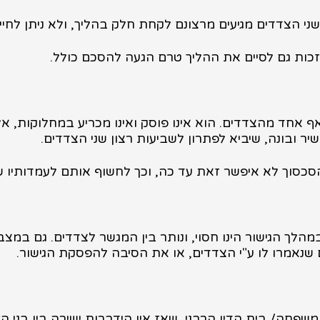
ת- שני הצדדים מגיעים מרצונם לקחת חלק בהליך, ולא ניתן לח
כות גם לסיים את ההליך טרם הגעה להסכם כולל.
 אף אחד מהצדדים. הוא אינו פוסק ואינו מכריע במחלוקות, א
ר ובונה, שיביא לפתרון לשביעות רצון שני הצדדים.
סכסוך לא איפשר זאת עד כה, וכך לחשוף אותם לעמדותיו ש
ר במהלך הגישור הינו חסוי, ונותר בין המגשר לצדדים. גם ב
שנאמרו לו ע"י הצדדים, או את הסיבה להפסקת הגישור.
משפחה/ בית הדין הרבני, שאז אין הידברות ישירה בין בני ה