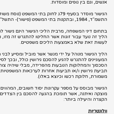
אנשים, וגם בין גופים ומוסדות.
הגישור מוסדר בסעיף 79ג לחוק בתי המשפט (נוסח מש
התשמ"ד, 1984, ובתקנות בתי המשפט (פישור)- התשל"ג, 1993.
בתחום דיני המשפחה, מרבית הליכי הגישור הינם גישור לגיר
הליך זה נועד עבור זוגות אשר החליטו להתגרש זה מזו, 
לעשות זאת שלא באמצעות הליכים משפטיים.
הליך הגישור מנוהל על ידי מגשר אשר מוביל ומסייע לבני ה
המעוניינים להתגרש להגיע להסכם גירושין כולל, ובכך לסי
הסכסוך והמחלוקות הנובעות מהפרידה, מבלי שיהיה צור
תביעת גירושין ו/או תביעות אחרות לערכאות המשפטיות (
משמורת, חלוקת רכשו וכיוצא באלו).
הגישור מבוסס על מספר עקרונות יסוד חשובים, המהווים
מוצקה ואיתנה, אשר תומכת בהגעה להסכם בין הצדדים
הקצרה והיעילה ביותר:
וולונטריות