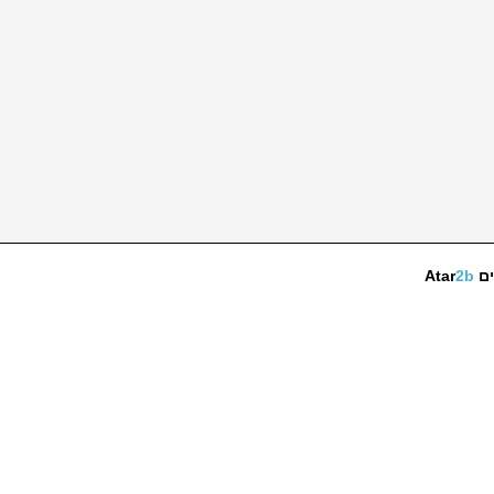
ים
2b
Atar