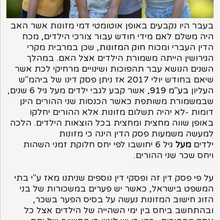
בעבר היו נקבעים באופן אוטומטי דמי מזונות אשר האב
היה משלם לאם מידי חודש עבור צורכי הילדים, מכח
הדין העברי ומכוח
חוק המזונות
, שכן במרבית מקרי
הגירושין הייתה משמורת הילדים אצל האם. במהלך
השנים הנושא עבר תהפוכות ושינויים מרחיקי לכת אשר
שיאם בחודש יולי 2017 אז ניתן פסק דינו של ביהמ"ש
העליון
בע"מ 919,
אשר קבע לגבי ילדים מעל גיל 6 שנים,
שבמשמורת משותפת כאשר הכנסות שני ההורים הינן
דומות -לא יהיה תשלום מזונות אלא ההורים יחלקו
באופן שווה מחצית ומחצית בכל הוצאות הילדים. הלכה
למעשה משמעות פסק הדין הינה כי מזונות
ילדים
מעל
גיל 6 יחושבו לפי יחס חלוקת זמני השהות
ויחס שכר שני ההורים.
על פי פסק דין זה ופסקי דין נוספים שניתנו מאז ע"י בתי
המשפט בישראל, כאשר יש פערים במשכורות של בני
הזוג חישוב המזונות נעשה על בסיס הפער בשכר,
ובהתחשב ביחס בין ימי השהייה של הילדים אצל כל