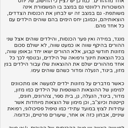
אחד מההורים. כמו כן יש לציין כי החישוב של יחס
המשכורות רלוונטי גם במצב בו המשמורת אינה
משותפת- גם במצב זה יש לבחון את הכנסות הצדדים,
הוצאותיהם, וכמובן יחס הימים בהם שוהים הילדים עם
כל אחד מהם.
מנגד, במידה ואין פער הכנסות, והילדים שוהים אצל שני
ההורים בהיקף שווה או כמעט שווה, לא ישולם סכום
מזונות חודשי קבוע, אלא ההורים ישאו יחד ובאופן שווה,
בכל הוצאות חינוך ורפואה של הילדים, ובנוסף לכך כל
אחד מההורים ישלם את ההוצאות שלו עבור הילדים בגין
מזון, ביגוד, הנעלה ומדור כשהם שוהים עימו.
כאשר מדברים על מזונות ילדים למעשה אנו מתכוונים
למימון של ההוצאות השוטפות של הילדים כמו מזון,
מדור, ביגוד, הנעלה, גן, בית ספר, צהרונים, חוגים,
קייטנות וכיוצ"ב, וכן מימון של הוצאות מיוחדות אשר
עתידות לצוץ במועד עתידי כמו טיפול פסיכולוגי, רפואת
שיניים, אבחון כזה או אחר, שיעורים פרטיים, וכדומה.