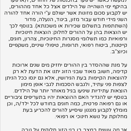
למעשה כאשר יש פער בהכנסות של ההורים, ו/או פער
בהיקף ימי השהייה של הילדים אצל כל אחד מההורים,
יש לקבוע סכום מזונות אשר ישולם ע"י הורה אחד להורה
השני מידי חודש עבור מזון, ביגוד, הנעלה, מדור
(השתתפות בתשלום שכירות או משכנתא). בנוסף לכך
יש הוצאות בהן על ההורים לחלוק: הוצאות חינוכיות
ורפואיות כמו תשלומי מסגרות החינוכיות, צהרון, חוגים,
קייטנות, ביטוח רפואי, תרופות, טיפולי שיניים, משקפיים
וכיוצ"ב.
על מנת שההסדר בין ההורים יחזיק מים שנים ארוכות
קדימה, חשוב מאוד שבני הזוג יתנו את הדעת לא רק
להוצאות הקיימות בעת הגירושין, אלא גם ינסו ככל הניתן
לצפות פני עתיד, ולגבש הסכמות לגבי אופן מימון
הוצאות עתידיות שיגיעו בגיל מאוחר יותר של הילדים.
בנוסף יש להגדיר האם ההוצאות יהיו בתעריפים ציבוריים
או גם רפואה פרטית, כמה חוגים בחודש לכל ילד/ה, וכן
מומלץ לקבוע מנגנון שיסייע להורים להכריע בעת
מחלוקת על נושא חינוכי או רפואי.
אך מה עושים במצב בו בני הזוג חלוקים על גובה