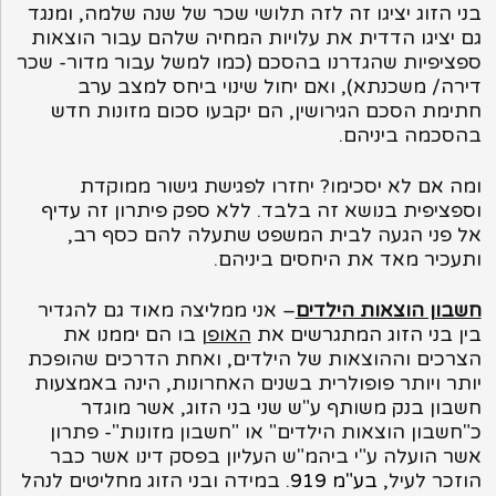
בני הזוג יציגו זה לזה תלושי שכר של שנה שלמה, ומנגד
גם יציגו הדדית את עלויות המחיה שלהם עבור הוצאות
ספציפיות שהגדרנו בהסכם (כמו למשל עבור מדור- שכר
דירה/ משכנתא), ואם יחול שינוי ביחס למצב ערב
חתימת הסכם הגירושין, הם יקבעו סכום מזונות חדש
בהסכמה ביניהם.
ומה אם לא יסכימו? יחזרו לפגישת גישור ממוקדת
וספציפית בנושא זה בלבד. ללא ספק פיתרון זה עדיף
אל פני הגעה לבית המשפט שתעלה להם כסף רב,
ותעכיר מאד את היחסים ביניהם.
חשבון הוצאות הילדים
– אני ממליצה מאוד גם להגדיר
בין בני הזוג המתגרשים את
האופן
בו הם יממנו את
הצרכים וההוצאות של הילדים, ואחת הדרכים שהופכת
יותר ויותר פופולרית בשנים האחרונות, הינה באמצעות
חשבון בנק משותף ע"ש שני בני הזוג, אשר מוגדר
כ"חשבון הוצאות הילדים" או "חשבון מזונות"- פתרון
אשר הועלה ע"י ביהמ"ש העליון בפסק דינו אשר כבר
הוזכר לעיל,
בע"מ 919
. במידה ובני הזוג מחליטים לנהל