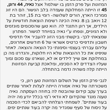
המזונות ועל פרק הזמן בו ישולמו? אצל
גאיה, 44 ורונן,
45
זו הייתה המחלוקת שעמדה בלב הגישור. הם היו זוג
ממרכז הארץ, הורים לשלושה- רומי בת 15, זוהר בת
12 ויואב בן 8. גאיה הכינה רשימת הוצאות חודשיות על
הילדים, אך רונן התנגד לה. הוא טען שהסכומים מוגזמים
ולא הגיוניים, ונופחו ע"י גאיה במיוחד לגישור. הפתרון
שמצאתי לכך- ביקשתי מבני הזוג להעביר אלי תדפיסי
חשבון ותדפיסי כרטיס אשראי של 6 חודשים אחרונים,
עליהם עברתי בעצמי וסימנתי כל הוצאה והוצאה. לאחר
שניפינו את כל ההוצאות שלא היו חלוקות, והגדרנו מה כן
במחלוקת אם שייך לילדים או לא, נשארנו עם סכום נמוך
שעליו הצדדים לא הסכימו, ומלאכת קביעת המזונות
הייתה קלה משהיה נדמה בהתחלה.
לגבי פרק הזמן של תשלום המזונות טען רונן, כי
משכורתה של גאיה אמורה הייתה לעלות לאחר שנתיים
בערך עקב קידום שהובטח לה בחוזה העסקתה. גאיה
טענה מנגד שהקידום לא וודאי ו"מי בכלל יודע מה יהיה
בעוד שנתיים". לשמחתי הצלחתי להביאם לכדי הסכמה
על ניסוח של סעיף שמגדיר מה יקרה בעוד שנתיים ימים.