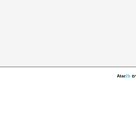
ים
2b
Atar