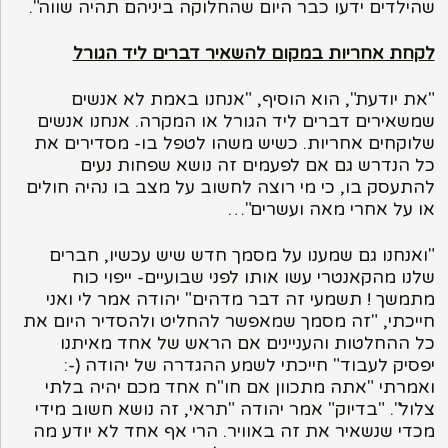
שהילדים ידעו כבר היום שהחלוקה ביניהם תהיה שווה".
לקחת אחריות במקום להשאיר דברים ליד הגורל
"את יודעת", הוא הוסיף, "אנחנו באמת לא אנשים
שמשאירים דברים ליד הגורל או המקרה. אנחנו אנשים
שלוקחים אחריות. כשיש משהו לטפל בו- מסדירים את
כל הנדרש גם אם לפעמים זה נושא שפחות נעים
להתעסק בו, כי מי רוצה לחשוב על מצב בו נהיה חולים
או על אחרי מאה ועשרים"…
"ואנחנו גם שמענו על מסמך חדש שיש עכשיו, חברים
שלנו מהקאנטרי עשו אותו לפני שבועיים- ייפוי כוח
מתמשך ! תשמעי זה דבר מדהים" יהודה אמר לי ואני
חייכתי, "זה מסמך שמאפשר להחליט ולהסדיר היום את
כל ההחלטות והעניינים אם הראש של אחד מאיתנו
יפסיק לעבוד" חייכתי לשמע ההגדרה של יהודה (-:
ואמרתי "אתה מתכוון אם חו"ח אחד מכם יהיה בלתי
צלול". "בדיוק" אמר יהודה "תראי, זה נושא חשוב מידי
מכדי שנשאיר את זה באוויר. הרי אף אחד לא יודע מה