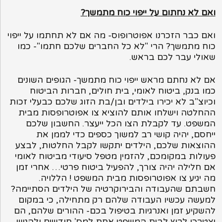
ואם לא נחתום על ייפוי כוח מתמשך?
ואם כבר הזכרנו אפוטרופוס- מה אם לא תחתמו על ייפוי
כוח מתמשך? הרי "לא כל החברים שלכם חתמו"- כמו
שאולי עבר לכם בראש.
אם לא נחתם מראש ייפוי כוח מתמשך- הגופים השונים
כמו בנק, ביטוח לאומי, בית חולים, חברות הביטוח
וכיוצ"ב לא יכירו בילדים ובן/בת הזוג שלכם כבעלי זכות
ההחלטה וישלחו אותם להוציא צו אפוטרופסות מבית
המשפט. עד לקבלת הצו הכל ייעצר. החשבון שלכם
ייחסם, יהיה קושי רב למשוך כספים כדי לממן את
ההוצאות שלכם, הילדים יתקשו לקבל החלטות, לבצע
פעולות במקומכם, להזמין מטפל סיעודי מביטוח לאומי
אם חלילה יהיה צורך, להפעיל ביטוח פרטי… אחרי זמן
מה יגיע צו אפוטרופסות מבית המשפט ! הללויה.
חשבתם שהעבודה והבירוקרטיה של הילדים הסתיימה?
למעשה עכשיו העבודה שלהם רק מתחילה, כי במקום
להשקיע זמן ואנרגיות בטיפול בכם- ההורים שלהם, הם
יצטרכו לרוץ לבית המשפט אחת למס' חודשים ולהגיש