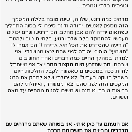
וטפסים בלתי נגמרים…
מדהים כמה רוגע, שלווה, ושינה טובה בלילה המסמך
הזה מספק לאנשים. יהודה ודינה סיפרו לי בסוף התהליך
שפתאום ירדה להם אבן מהלב. הם הרגישו שהם יכולים
מעכשיו להתמקד בלב שלם ורגוע, בלחיות טוב ולהנות
"הידיעה שהסדרנו את הכל היא אדירה !" הם אמרו לי
"תשמעי" הוסיף יהודה לפני שהם יצאו ממשרדי "אני
למדתי במהלך החיים כמה דברים ואחד החשובים
שבהם-
מה שתזרע היום תקצור מחר !
אז אני משתדל
לחיות ככה במכסימום שאפשר. לקבל החלטות היום
בשביל השקט בעתיד". לא יכולתי שלא לחבק את הזוג
המקסים הזה לפני שהם יצאו ממשרדי, ואיחלתי להם
בריאות טובה ואיתנה ושימשיכו להנות מהחיים עד מאה
ועשרים.
אם הגעתם עד כאן איתי- אני בטוחה שאתם מזדהים עם
הדברים ומבינים את חשיבותם הרבה.