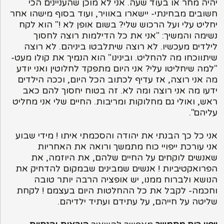
יהיה מחר או בעוד שעה. אני לא מוכן שהעניינים הכי
חשובים מבחינתי- יישארו באוויר, ועוד בסוף מישהו אחר
יחליט עלי ועל הרכוש שלי? בשום אופן לא !" הוא לקח
נשימה והמשיך: "אני את כל הדילמות רוצה לחסוך
לילדים מעכשיו. לא רוצה שיתלבטו ביניהם. לא רוצה
שיתווכחו מה להחליט. ובינינו" הוא הנמיך את קולו מעט-
"למה שיחליטו עלי? אני היום מתפקד לחלוטין ואני יודע
מה אני רוצה, אז עדיף לכתוב הכל היום, וככה הילדים
ידעו מה אני רוצה ומה לא. זה בטוח יחסוך להם כאב
ראש, ואולי גם מחלוקות ומריבות. החיים שלי אני מחליט
עליהם".
אני כל כך הבנתי את יהודה והסכמתי איתו ! מידי שבוע
אני עורכת ייפויי כוח מתמשך ורואה את האחריות
שאנשים לוקחים על החיים שלהם, את היוזמה, את
הפרואקטיביות ! אנשים שמבינים שבמקום להדחיק את
הנושא ולברוח ממנו, יש אופציה הרבה יותר טובה
וחכמה- לקבל את כל ההחלטות היום בעצמם ! לקחת
שליטה על חייהם, על עתידם ועתיד ילדיהם.