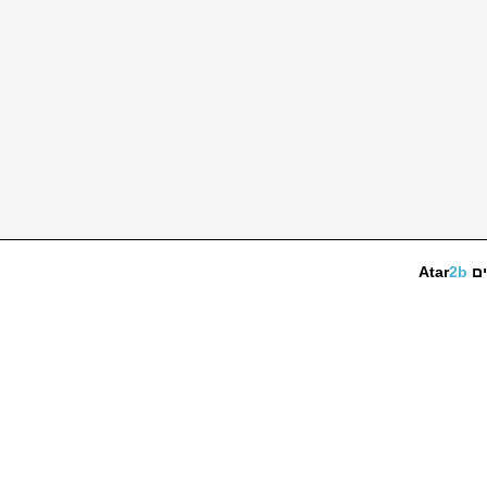
ים
2b
Atar