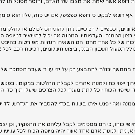
 רופא אשר יאמת את מצבו של האדם, וחוסר מסוגלותו להב
אף רשאי לבקש כי רופא ספציפי, אם יש כזה, עליו הוא סומך
, אישיים, וכספיים / רכושיים. ניתן להתייחס לכולם או לחלק 
פי רצון הממנה והעדפותיו. הממנה אף יכול להשאיר למיופ
ביפוי הכוח של כל אחד מהם. הם השאירו הנחיות מפורטות בהיב
לל תפעול חשבון הבנק, ביצוע תשלומים, רכישת רכב לכל א
כח מתמשך יכולה להתבצע רק על ידי עו"ד שעבר הסמכה של 
וך ייפוי כח ולמנות אחרים לקבלת החלטות במקומו. בפגיש
ייפוי הכוח יוכל לתת מענה לכל הצרכים שיעלו תוך כדי הפ
הממנה ואף ייפגש איתו בשנית בכדי להסביר את הנדרש, לדי
ופי כוחו, כי הם מסכימים לקבל עליהם את התפקיד, וכן י
א, ניתן למנות אדם אחד אשר יהיה מיופה הכוח לכל ענייניו 