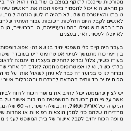
מפורטות שייכנסו לתוקף במצב בו עוד בחייו הוא יהיה בל
כן מראש הוא יכול להסמיך בייפוי הכוח את האנשים שיהיו א
טובתו והאינטרסים שלו. לא תהיה זו לשון הגזמה לומר, 
לאנשים לקבל היום החלטות חשובות עבור העתיד שלהם, 
הם מבקשים שיטפלו בהם ובענייניהם, הן הרכושיים, הן הא
לא יוכלו לעשות זאת בעצמם.
בעבר היה קיים כלי משפטי יחיד בנושא זה- אפוטרופסו
בין ייפוי כוח מתמשך למינוי אפוטרופוס הינו בעובדה ש
בעודו כשיר, צלול ובריא להחליט בעצמו מי יתמנה לדאוג ל
בלתי כשיר, ואילו אפוטרופוס מתמנה לאדם רק אחרי שהוא
וברור לנו כי במועד זה כבר לא ניתן לשאול אותו על מי 
הכוח יחויב בדיווחים בהתאם להגדרות וההגבלות אשר יש
יש לציין שהממנה יכול לחייב את מיופה הכוח לדווח לבית
אשר על פי חוק הכשרות המשפטית מחייבות אישור של בי
המקרה של
אורית ושאול
, זוג בש
מהדירות שלהם כדי לממן הוצאות רפואיות או אחרות שי
מיופה הכוח יחויב לקבל אישור של בית המשפט לענייני מ