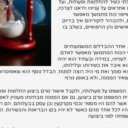
תי כשיר להחלטות ופעולות, ועל
חראים על ענייניו וידאגו לצרכיו,
שייפוי כוח מתמשך מאפשר
ולהבהיר ליקיריהם איך בדיוק
ישיים והן הרפואיים, בשלב בו
ת. אחד ההבדלים המשמעותיים
יפוי הכוח המתמשך מאפשר לאדם
ענייניו, במידה ובעתיד הוא יהיה
 איבד את כשירותו וצלילותו,
הוא סומך ואת מי היה רוצה למנות. הבדל נוסף הוא שאפוטרופ
איר הממנה, ולא באופן גורף.
 המשפט על פעולותיו, ולקבל אישור טרם ביצוע החלטות ופעול
ת המשפט טרם ביצוען, גם אם הממנה מבחינתו מעוניין לאפ
להי שנות ה- 60 שלהם, אשר להם היו מספר נכסי מקרקעין וכן עסק בבע
היו לכל אחד מהם כאשר לא יהיו בקו הבריאות והכשירות. 
שפחה לפני ביצועה.