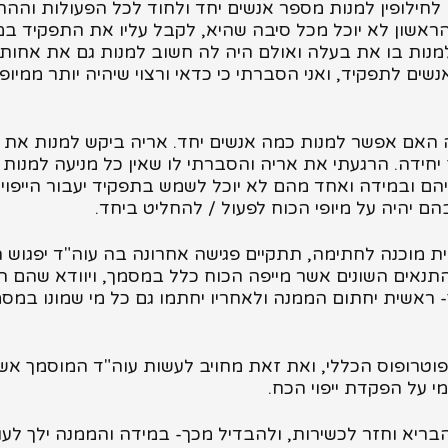
 לחילופין למנות מספר אנשים יחד ולחוד לכל הפעולות וה
אשון לא יוכל מכל סיבה שהיא, לקבל עליו את התפקיד במו
למנות בו את בעלה ואולם היה לה חשוב למנות גם את אחות
ים לתפקיד, ואני הסברתי כי כדאי ורצוי שיהיה יותר ממיופ
יחידה. הרגעתי את אריה והסברתי לו שאין כל מניעה למנות
הם ובמידה ואחד מהם לא יוכל לשמש בתפקיד יעבור הייפוי כו
הם יהיה על מיופי הכוח לפעול / להחליט ביחד.
ת מוכנה לחתימה, תתקיים פגישה אחרונה בה עוה"ד יפגוש ה
נאים השונים אשר מייפה הכוח כלל במסמך, ויוודא שהם הב
 ראשית יחתום הממנה ולאחריו יחתמו גם כל מי שמונו במסמך
ופוס הכללי, ואת זאת מחויב לעשות עוה"ד המוסמך אשר ע
י על הפקדת ייפוי הכח.
הבריא וחזר לכשירות, ולהבדיל מכך- במידה והממנה ילך לעו