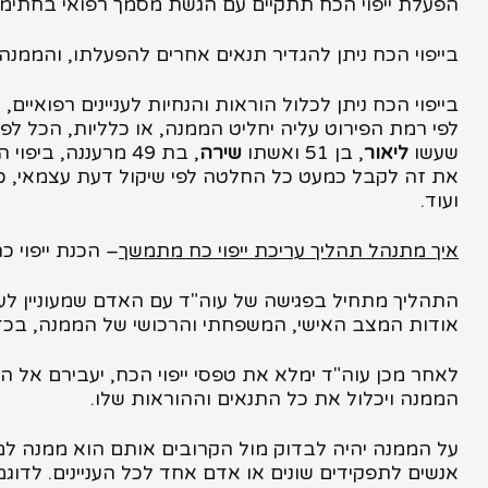
הפעלת ייפוי הכח תתקיים עם הגשת מסמך רפואי בחתימת
בייפוי הכח ניתן להגדיר תנאים אחרים להפעלתו, והממנה 
בייפוי הכח ניתן לכלול הוראות והנחיות לעניינים רפואיים
לפי רמת הפירוט עליה יחליט הממנה, או כלליות, הכל ל
שעשו
ליאור
, בן 51 ואשתו
שירה
, בת 49 מרעננה, 
את זה לקבל כמעט כל החלטה לפי שיקול דעת עצמאי, כו
ועוד.
איך מתנהל תהליך עריכת ייפוי כח מתמשך
– הכנת ייפוי 
התהליך מתחיל בפגישה של עוה"ד עם האדם שמעוניין לער
אודות המצב האישי, המשפחתי והרכושי של הממנה, בכדי ש
לאחר מכן עוה"ד ימלא את טפסי ייפוי הכח, יעבירם אל 
הממנה ויכלול את כל התנאים וההוראות שלו.
על הממנה יהיה לבדוק מול הקרובים אותם הוא ממנה למי
אנשים לתפקידים שונים או אדם אחד לכל העניינים. לדוגמ