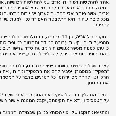
אחד להחלטות רפואיות ואדם שני להחלטות רכושיות, או
במידה וממנים אדם אחד בלבד, מי הבא אחריו במידה והר
אביב, אשר פנתה אלי בבקשה לערוך ייפוי כוח מתמשך ו
מכל סיבה שהיא. היא התלבטה האם זה נכון למנות שני אנש
לתפקד.
במקרה של
אריה
, בן 77 מחדרה, ההתלבטות שלו הייתה האם אפשר למנות כמה אנשים יחד. אריה ביקש למנות את אישתו
מהפעולות יהיו קשות עבורה במידה ותתמנה כמיופת כוח 
כן ניתן למנות מספר אנשים תוך קביעת סדר עדיפויות ביני
בהם מיופה כוח אחד יוכל להחליט לבדו ועניינים אחרים ב
לאחר שכל הפרטים נרשמו בייפוי הכח והגענו לגרסה סופי
"תפקיד" במסמך) ויסביר להם את התפקיד ומהותו, את הת
הרלוונטי. לאחר מכן יחתמו כל הנוגעים בדבר על המסמך-
את המסמך.
בסיום התהליך חובה להפקיד את המסמך באתר של האפוטר
על הטפסים ויוודא את תקינותם, יקבל הממנה אישור רישמ
ומתי יפוג תוקפו של ייפוי הכוח? כמובן שבמידה והממנה 