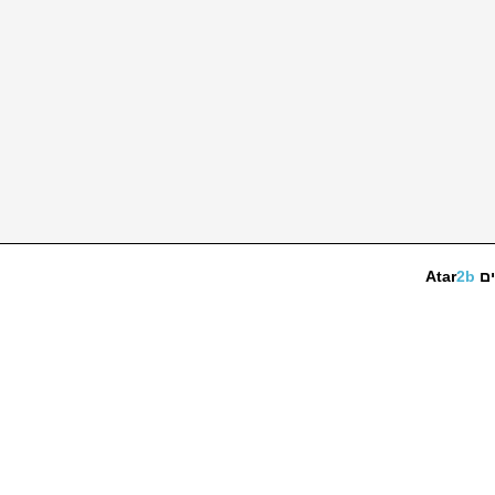
ים
2b
Atar