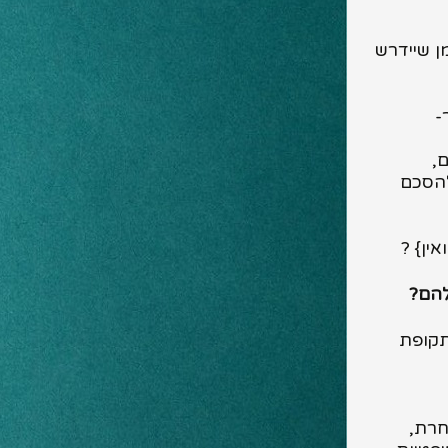
ן שיידרש
-
,
להסכם
ין} ?
להם
?
תקופת
חרת,