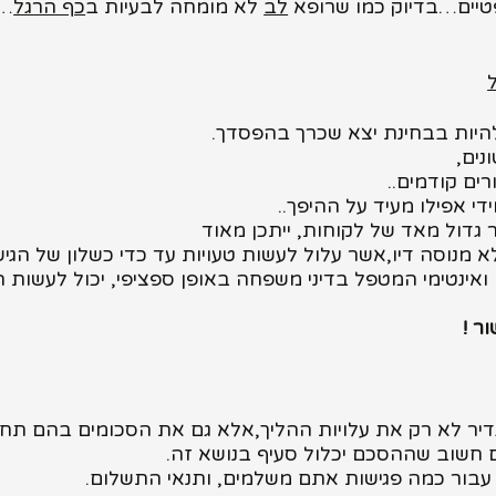
טיים…בדיוק כמו שרופא
לב
לא מומחה לבעיות ב
כף הרגל
…
היות בבחינת יצא שכרך בהפסדך.
נים,
ים קודמים..
די אפילו מעיד על ההיפך..
גדול מאד של לקוחות, ייתכן מאוד
א מנוסה דיו,אשר עלול לעשות טעויות עד כדי כשלון של הגי
אינטימי המטפל בדיני משפחה באופן ספציפי, יכול לעשות ה
ור
!
ר לא רק את עלויות ההליך,אלא גם את הסכומים בהם תחויב
לם חשוב שההסכם יכלול סעיף בנושא זה.
עבור כמה פגישות אתם משלמים, ותנאי התשלום.