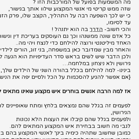
מה המשמעות בפועל של המורכבות הזו ?
שזה ממש קריטי מי אנשי המקצוע שילוו אותך בגישור,
כי יש לכך השפעה רבה על התהליך, הקצב שלו, פרק הזמ
עד לסיומו,
והכי חשוב-
הדרך
בה הוא יתנהל !
כל אדם שונה ממשנהו וכך גם העוסקים בעריכת דין וגישור
האחד מיליטנטי ורוצה להילחם כדי לנצח ויהי מה..
והאחר מבין שמדובר כאן במשפחה, בני זוג, הורים לילדים
ולכן הדבר שיש לשים בראש סדר העדיפויות הוא הגעה 
גירושין ולא ניצחון במלחמה…
בינינו- למה להילחם בכלל בהורה השני של הילדים שלך,
{אם אפשר להגיע להסכמות על הכל ולסיים יפה את הנישוא
אז למה הרבה אנשים בוחרים איש מקצוע שאינו מתאים 
לפעמים זה בגלל שהם נמצאים בלחץ ומתח שאופיינים ל
הגירושין,
ולפעמים בגלל שהם קיבלו את העצות הלא נכונות
לגבי מה חשוב בבחירת איש המקצוע המתאים להם.
כמובן שחשוב שתהיה כימיה בינך לאנשי המקצוע בהם ב