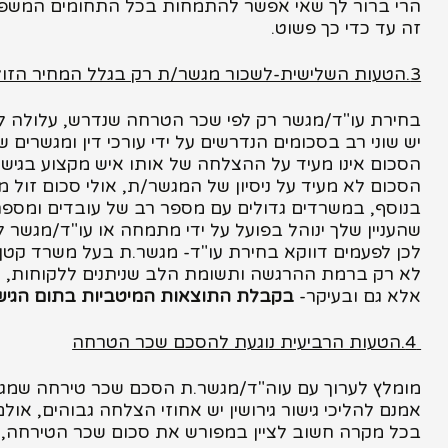
הרי ברור לך שאי אפשר להתמחות בכל התחומים המשפ
זה עד כדי כך פשוט.
3.הטעות השלישית-לשכור מגשר/ת רק בגלל המחיר הזול
בחירת עו"ד/מגשר רק לפי שכר הטרחה שנדרש, עלולה ל
יש שוני רב בסכומים הנדרשים על ידי עורכי דין ומגשרים שו
הסכום אינו מעיד על ההצלחה של אותו איש מקצוע בגישור
הסכום לא מעיד על ניסיון של המגשר/ת, אולי סכום זול מי
בנוסף, במשרדים גדולים עם מספר רב של עובדים ומספר 
שהעניין שלך ינוהל בפועל על ידי מתמחה או עו"ד/מגשר ל
לכן לפעמים דווקא בחירת עו"ד- מגשר.ת בעל משרד קטן ו
לא רק ברמת ההרגשה ותשומת הלב שניתנים ללקוחות,
אלא גם ובעיקר-
בקבלת התוצאות המיטביות בתום הגיש
4.הטעות הרביעית נוגעת להסכם שכר הטרחה
מומלץ לערוך עם עוה"ד/מגשר.ת הסכם שכר טירחה שמגדי
אמנם להליכי גישור גירושין יש אחוזי הצלחה גבוהים, או
בכל מקרה חשוב לציין במפורש את סכום שכר הטירחה, 