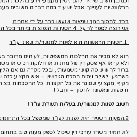
וכמובן חשוב שיהיה להם ניסיון מקצועי וידע בהלכות המ
הרלוונטיות לעניינך. אבל יש עוד כמה דברים חשובים מעב
בכדי לחסוך ממך שגיאות שנעשו כבר על ידי אחרים
,
אני רוצה לספר לך על
4
הטעויות הנפוצות ביותר בכל ה
1.הטעות הראשונה היא לפנות למגשר/ת שאינו עו"ד
הוא לא מכיר את ההלכות המשפטיות, לעיתים מדובר בעו
ולא קראו אף פסק דין של מזונות או חלוקת רכוש או מש
ברור לך שיש פה קושי משמעותי, ובכל מקרה גם אם הליך 
כשתגיעו לשלב ניסוח הסכם הגירושין – איש מקצוע כזה שאי
מקיף ומקצועי שסוגר את כל הקצוות וכל ההסכמות בצ
זו טעות שאפשר לחסוך – וחבל !
חשוב לפנות למגשר/ת בעל/ת תעודת עו"ד
!
2.הטעות השנייה היא לפנות לעו"ד שמטפל בכל התחומים המשפטיים ואינו מתמחה בתחום דיני המשפחה ספציפית.
לא תמיד משרד עורכי דין שיכול לספק מענה טוב בתחום מ