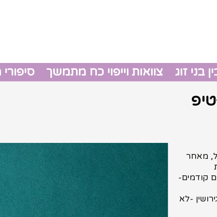
 בני זוג
צוואות וייפוי כח מתמשך
סיפורי 
גירושין
צוואות 
ל, מאחר
 קודמים-
רושין -לא