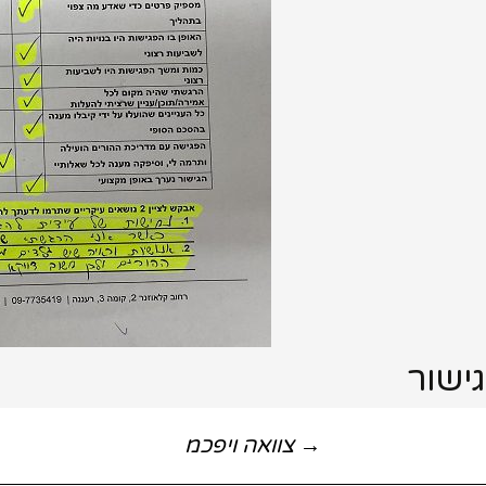
גישור
יווט
→
צוואה ויפכמ