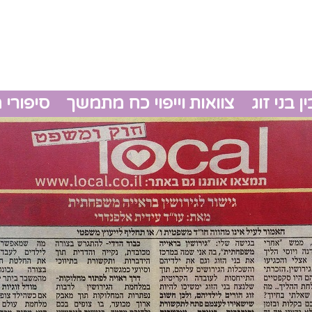
 בני זוג
צוואות וייפוי כח מתמשך
סיפורי 
גירושין
צוואות 