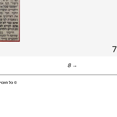
7
יווט
8
→
פוסטים
© כל הזכויו