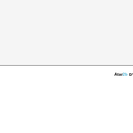
ים
2b
Atar