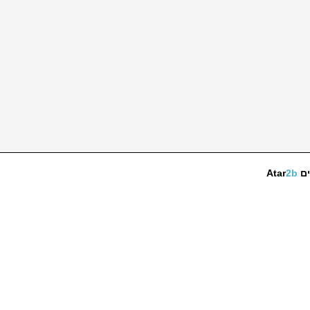
ים
2b
Atar