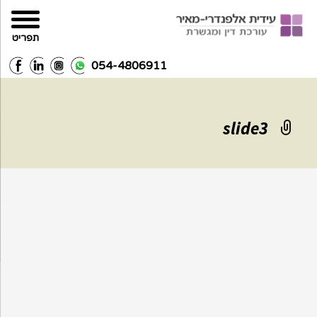
תפריט
054-4806911
slide3